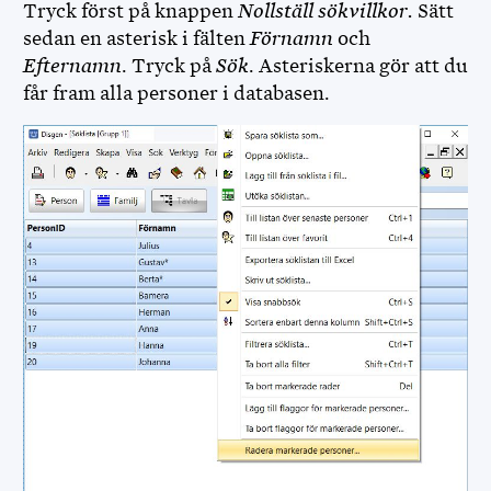
Tryck först på knappen
Nollställ sökvillkor.
Sätt
DIS FORUM
sedan en asterisk i fälten
Förnamn
och
Efternamn
. Tryck på
Sök
. Asteriskerna gör att du
DISBYT
får fram alla personer i databasen.
KLASSISKA DISBYT
DIS WEBBSHOP
OPENRGD
DISPOS
DISCOUNT
MINA SIDOR
FÖR FUNKTIONÄRER