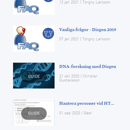
12 jan 2021
| Torgny Larsson
Vanliga frågor - Disgen 2019
07 jan 2021
| Torgny Larsson
DNA-forskning med Disgen
21 okt 2020
| Christer
GUIDE
Gustavsson
Hantera personer vid HTML-export
01 sep 2020
|
Gäst
GUIDE